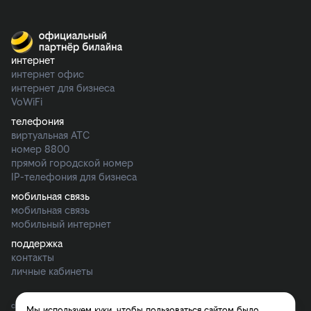
интернет
интернет офис
интернет для бизнеса
VoWiFi
телефония
виртуальная АТС
номер 8800
прямой городской номер
IP-телефония для бизнеса
мобильная связь
мобильная связь
мобильный интернет
поддержка
контакты
личные кабинеты
сайт официального партнёра ПАО ВымпелКом. подключение интернета, тв,
Мы используем куки, чтобы пользоваться сайтом было