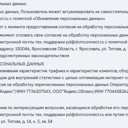
льных данных.
ых данных, Пользователь может актуализировать их самостоятел
t.ru
с пометкой «Обновление персональных данных».
т с момента предоставления согласия на обработку персональны
момент отозвать свое согласие на обработку персональных дан
лектронной почты тех. поддержки
pd@domconnect.ru
с пометкой 
су: 150046, Ярославская Область, г. Ярославль, ул. Титова, д. 14
редусмотренных законодательством
РСОНАЛЬНЫХ ДАННЫХ
слеживания характеристик трафика и характеристик клиентов, сб
ии для внутренней статистики с целью оптимизации интернет-се
ласие на обработку перечисленных персональных данных Оператор
“Яндекс”/ИНН 7736207543, ООО"Яндекс.Облако/ИНН 770445826
ния по интересующим вопросам, касающихся обработки его пе
лектронной почты тех. поддержки
pd@domconnect.ru
или путем п
 Титова, д. 14, к. 3, кв. 54