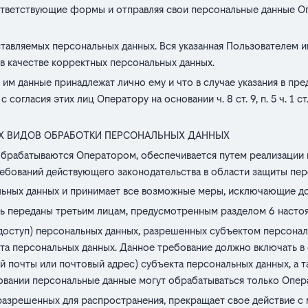
тветствующие формы и отправляя свои персональные данные Опе
тавляемых персональных данных. Вся указанная Пользователем 
в качестве корректных персональных данных.
 им данные принадлежат лично ему и что в случае указания в пр
согласия этих лиц Оператору на основании ч. 8 ст. 9, п. 5 ч. 1 с
ГИХ ВИДОВ ОБРАБОТКИ ПЕРСОНАЛЬНЫХ ДАННЫХ
брабатываются Оператором, обеспечивается путем реализации п
ебований действующего законодательства в области защиты пер
ьных данных и принимает все возможные меры, исключающие д
ь переданы третьим лицам, предусмотренным разделом 6 насто
 доступ) персональных данных, разрешенных субъектом персонал
а персональных данных. Данное требование должно включать в с
почты или почтовый адрес) субъекта персональных данных, а т
овании персональные данные могут обрабатываться только Опер
разрешенных для распространения, прекращает свое действие с 