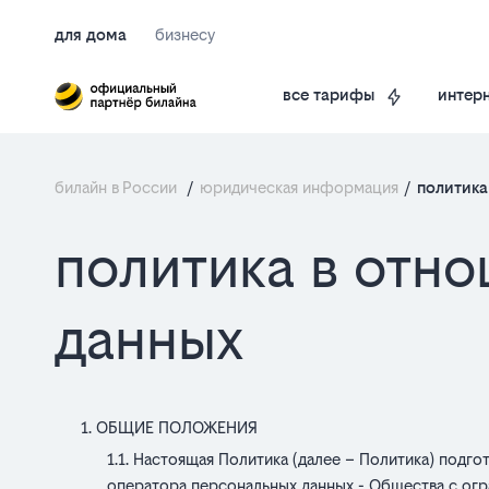
для дома
бизнесу
интерн
все тарифы
билайн в России
/
юридическая информация
/
политика
Текст
политика в отн
политики
данных
ОБЩИЕ ПОЛОЖЕНИЯ
Настоящая Политика (далее – Политика) подго
оператора персональных данных - Общества с огр