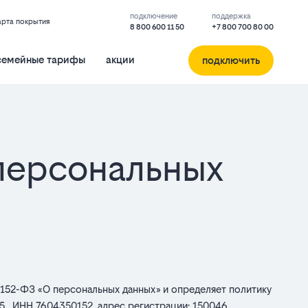
подключение
поддержка
арта покрытия
8 800 600 11 50
+7 800 700 80 00
семейные тарифы
акции
подключить
персональных
 152-ФЗ «О персональных данных» и определяет политику
 , ИНН 7604350152, адрес регистрации: 150046,