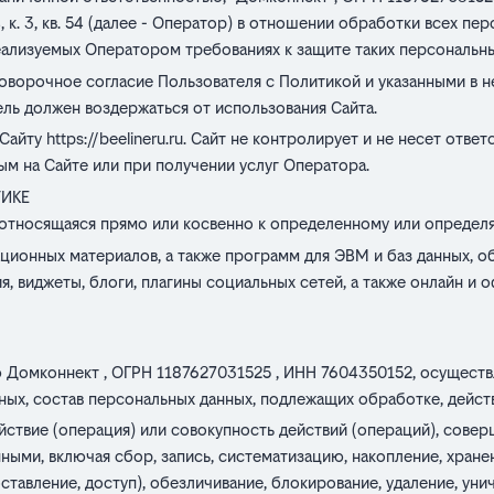
 14, к. 3, кв. 54 (далее - Оператор) в отношении обработки всех 
реализуемых Оператором требованиях к защите таких персональны
говорочное согласие Пользователя с Политикой и указанными в 
ель должен воздержаться от использования Сайта.
 Сайту
https://beelineru.ru
. Сайт не контролирует и не несет ответ
м на Сайте или при получении услуг Оператора.
ИКЕ
относящаяся прямо или косвенно к определенному или определ
ционных материалов, а также программ для ЭВМ и баз данных, о
я, виджеты, блоги, плагины социальных сетей, а также онлайн 
 Домконнект , ОГРН 1187627031525 , ИНН 7604350152, осуществ
ых, состав персональных данных, подлежащих обработке, дейст
ствие (операция) или совокупность действий (операций), совер
ными, включая сбор, запись, систематизацию, накопление, хранен
ставление, доступ), обезличивание, блокирование, удаление, ун