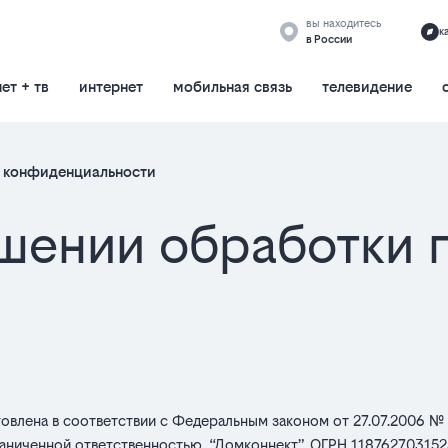
вы находитесь
к
в России
ет + тв
интернет
мобильная связь
телевидение
 конфиденциальности
ошении обработки 
товлена в соответствии с Федеральным законом от 27.07.2006 №
аниченной ответственностью, “Домконнект”, ОГРН 1187627031525