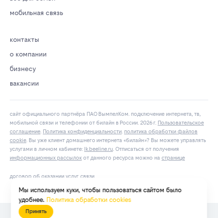
мобильная связь
контакты
о компании
бизнесу
вакансии
сайт официального партнёра ПАО ВымпелКом. подключение интернета, тв,
мобильной связи и телефонии от билайн в России. 2026 г.
Пользовательское
соглашение
.
Политика конфиденциальности
.
политика обработки файлов
cookie
. Вы уже клиент домашнего интернета «билайн»? Вы можете управлять
услугами в личнoм кaбинeтe:
lk.bееlinе.ru
. Отписаться от получения
информационных рассылок
от данного ресурса можно на
странице
договор об оказании услуг связи
Мы используем куки, чтобы пользоваться сайтом было
удобнее.
Политика обработки cookies
Принять