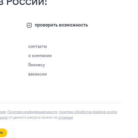
в России!
проверить возможность
контакты
о компании
бизнесу
вакансии
ение
.
Политика конфиденциальности
.
политика обработки файлов cookie
.
ылок
от данного ресурса можно на
странице
ть