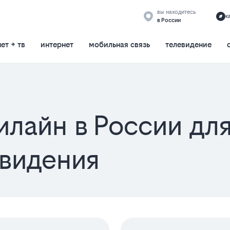
вы находитесь
к
в России
ет + тв
интернет
мобильная связь
телевидение
лайн в России для
видения