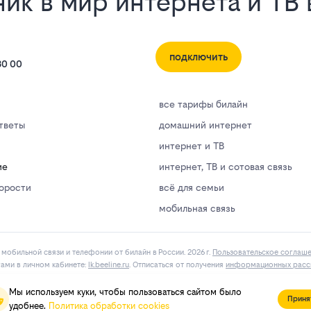
ик в мир интернета и ТВ 
подключить
80 00
все тарифы билайн
тветы
домашний интернет
интернет и ТВ
ие
интернет, ТВ и сотовая связь
корости
всё для семьи
мобильная связь
мобильной связи и телефонии от билайн в России. 2026 г.
Пользовательское соглаш
гами в личнoм кaбинeтe:
lk.bееlinе.ru
. Отписаться от получения
информационных расс
Мы используем куки, чтобы пользоваться сайтом было
Приня
удобнее.
Политика обработки cookies