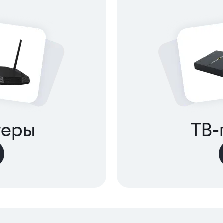
теры
ТВ-