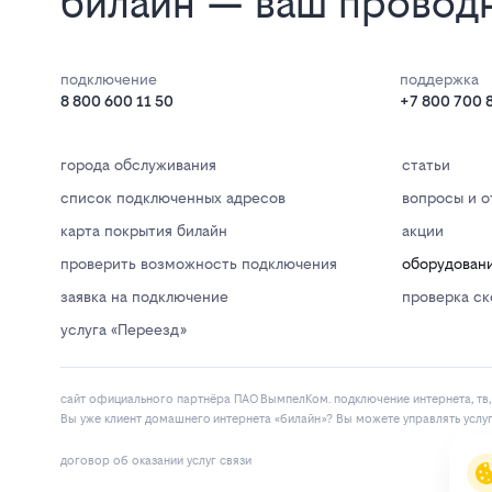
билайн — ваш проводн
подключение
поддержка
8 800 600 11 50
+7 800 700 
города обслуживания
статьи
список подключенных адресов
вопросы и о
карта покрытия билайн
акции
проверить возможность подключения
оборудован
заявка на подключение
проверка с
услуга «Переезд»
сайт официального партнёра ПАО ВымпелКом. подключение интернета, тв, 
Вы уже клиент домашнего интернета «билайн»? Вы можете управлять услу
договор об оказании услуг связи