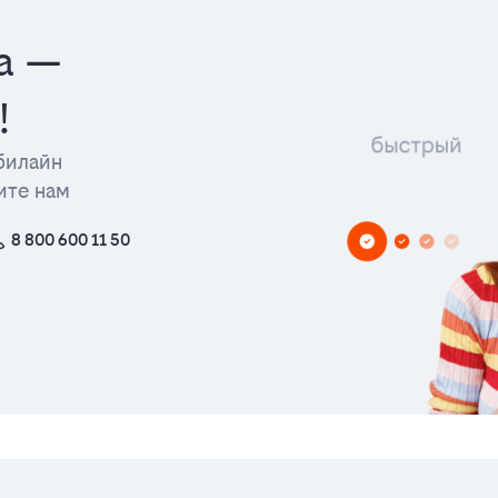
а —
!
билайн
ите нам
8 800 600 11 50