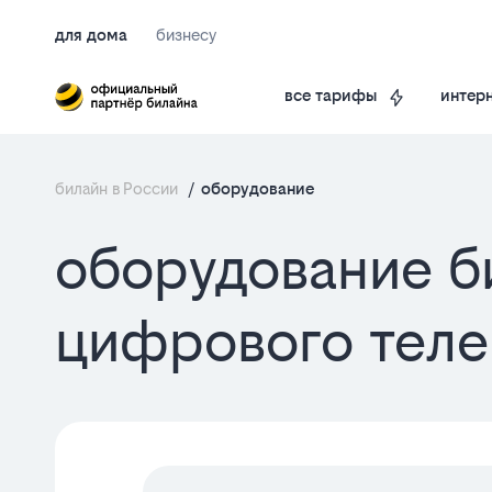
для дома
бизнесу
интерн
все тарифы
билайн в России
/
оборудование
оборудование би
цифрового теле