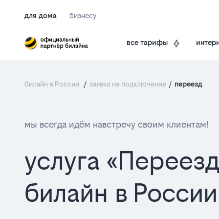
для дома
бизнесу
интерн
все тарифы
билайн в России
/
заявка на подключение
/
переезд
мы всегда идём навстречу своим клиентам!
услуга «Переезд
билайн в России