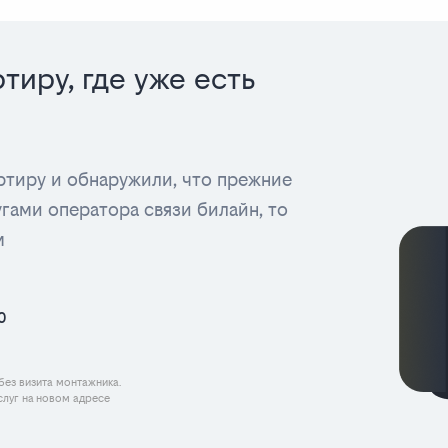
тиру, где уже есть
артиру и обнаружили, что прежние
угами оператора связи билайн, то
м
0
без визита монтажника.
луг на новом адресе