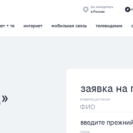
вы находитесь
к
в России
ет + тв
интернет
мобильная связь
телевидение
заявка на
»
введите прежни