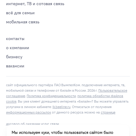
интернет, ТВ и сотовая связь
всё для семьи
мобильная связь
контакты
о компании
бизнесу
вакансии
сайт официального партнёра ПАО ВымпелКом. подключение интернета, тв,
мобильной связи и телефонии от билайн в России. 2026 г.
Пользовательское
соглашение
.
Политика конфиденциальности
.
политика обработки файлов
cookie
. Вы уже клиент домашнего интернета «билайн»? Вы можете управлять
услугами в личнoм кaбинeтe:
lk.bееlinе.ru
. Отписаться от получения
информационных рассылок
от данного ресурса можно на
странице
договор об оказании услуг связи
Мы используем куки, чтобы пользоваться сайтом было