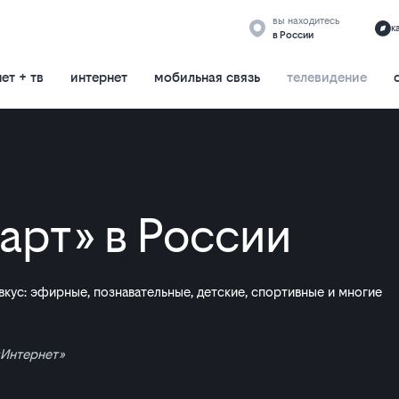
вы находитесь
к
в России
ет + тв
интернет
мобильная связь
телевидение
арт» в России
вкус: эфирные, познавательные, детские, спортивные и многие
«Интернет»