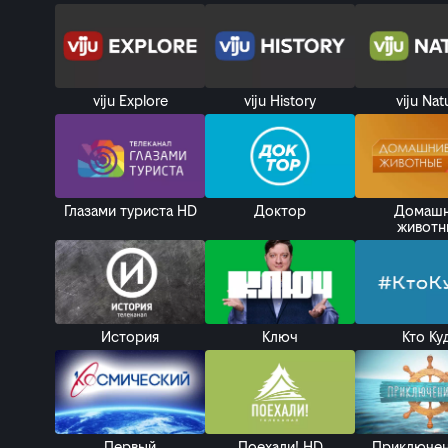
viju Explore
viju History
viju Nat
Глазами туриста HD
Доктор
Домаш
животн
История
Ключ
Кто Ку
Первый
Поехали! HD
Приключен