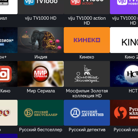
иал
viju TV1000 HD
viju TV1000 action
viju TV1000
HD
HD
он+
Индия
Кинеко
Кино 
Кино
Мир Сериала
Мосфильм Золотая
НСТ
коллекция HD
о
Русский бестселлер
Русский детектив
Русский ил