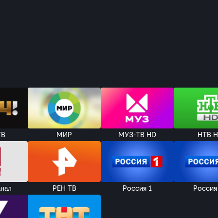
ТВ
МИР
МУЗ-ТВ HD
НТВ 
анал
РЕН ТВ
Россия 1
Россия