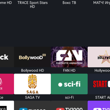
reme HD
TRACE Sport Stars
Бокс ТВ
МАТЧ! Иг
HD
Bollywood HD
FAN HD
Hollywoo
ce
SAGA TV
sci-Fi
START Ai