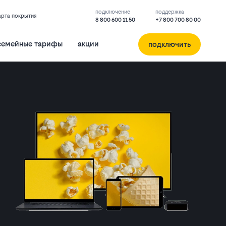
подключение
поддержка
арта покрытия
8 800 600 11 50
+7 800 700 80 00
семейные тарифы
акции
подключить