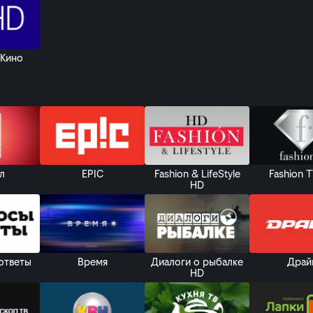
 Кино
л
EPIC
Fashion & LifeStyle
Fashion 
HD
ответы
Время
Диалоги о рыбалке
Драй
HD