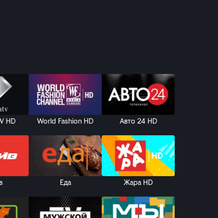
TV HD
World Fashion HD
Авто 24 HD
в
Еда
Жара HD