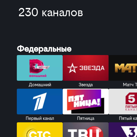
230 каналов
Федеральные
Домашний
Звезда
Матч 
Первый канал
Пятница
Пятый к