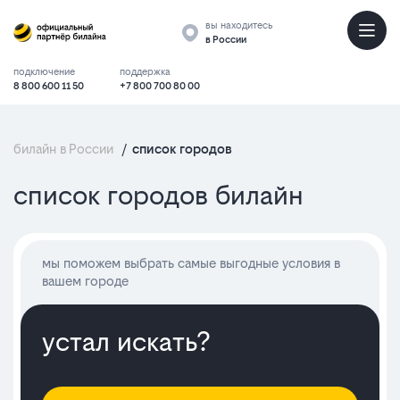
вы находитесь
в России
подключение
поддержка
8 800 600 11 50
+7 800 700 80 00
билайн в России
/
список городов
список
список городов билайн
мы поможем выбрать самые выгодные условия в
вашем городе
устал искать?