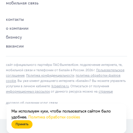
мобильная связь
контакты
о компании
бизнесу
вакансии
сайт официального партнёра ПАО ВымпелКом. подключение интернета, тв,
мобильной связи и телефонии от билайн в России. 2026 г.
Пользовательское
соглашение
.
Политика конфиденциальности
.
политика обработки файлов
cookie
. Вы уже клиент домашнего интернета «билайн»? Вы можете управлять
услугами в личнoм кaбинeтe:
lk.bееlinе.ru
. Отписаться от получения
информационных рассылок
от данного ресурса можно на
странице
договор об оказании услуг связи
Мы используем куки, чтобы пользоваться сайтом было
удобнее.
Политика обработки cookies
Принять