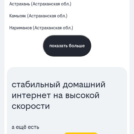
Астрахань (Астраханская обл.)
Вол
Камызяк (Астраханская обл.)
Чер
Нариманов (Астраханская обл.)
рб.
показать больше
стабильный домашний
интернет на высокой
скорости
а ещё есть