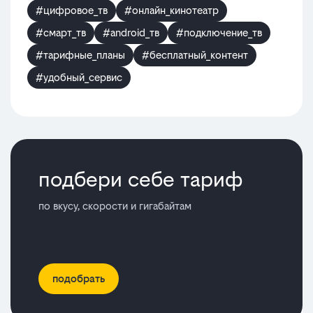
#цифровое_тв
#онлайн_кинотеатр
#смарт_тв
#android_тв
#подключение_тв
#тарифные_планы
#бесплатный_контент
#удобный_сервис
подбери себе тариф
по вкусу, скорости и гигабайтам
подобрать