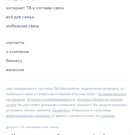
интернет, ТВ и сотовая связь
всё для семьи
мобильная связь
контакты
о компании
бизнесу
вакансии
сайт официального партнёра ПАО ВымпелКом. подключение интернета, тв,
мобильной связи и телефонии от билайн в России. 2026 г.
Пользовательское
соглашение
.
Политика конфиденциальности
.
политика обработки файлов
cookie
. Вы уже клиент домашнего интернета «билайн»? Вы можете управлять
услугами в личнoм кaбинeтe:
lk.bееlinе.ru
. Отписаться от получения
информационных рассылок
от данного ресурса можно на
странице
договор об оказании услуг связи