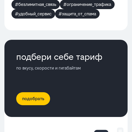
#безлимитная_связь
#ограничение_трафика
#удобный_сервис
#защита_от_спама
подбери себе тариф
по вкусу, скорости и гигабайтам
подобрать