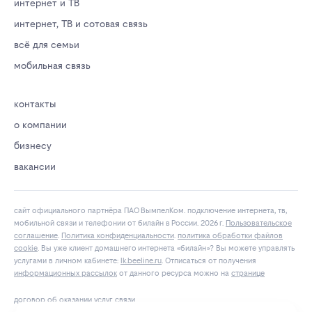
интернет и ТВ
интернет, ТВ и сотовая связь
всё для семьи
мобильная связь
контакты
о компании
бизнесу
вакансии
сайт официального партнёра ПАО ВымпелКом. подключение интернета, тв,
мобильной связи и телефонии от билайн в России. 2026 г.
Пользовательское
соглашение
.
Политика конфиденциальности
.
политика обработки файлов
cookie
. Вы уже клиент домашнего интернета «билайн»? Вы можете управлять
услугами в личнoм кaбинeтe:
lk.bееlinе.ru
. Отписаться от получения
информационных рассылок
от данного ресурса можно на
странице
договор об оказании услуг связи