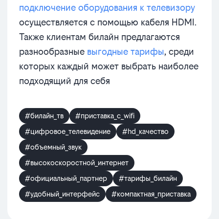
подключение оборудования к телевизору
осуществляется с помощью кабеля HDMI.
Также клиентам билайн предлагаются
разнообразные
выгодные тарифы
, среди
которых каждый может выбрать наиболее
подходящий для себя
#билайн_тв
#приставка_с_wifi
#цифровое_телевидение
#hd_качество
#объемный_звук
#высокоскоростной_интернет
#официальный_партнер
#тарифы_билайн
#удобный_интерфейс
#компактная_приставка