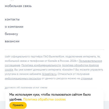
мобильная связь
контакты
о компании
бизнесу
вакансии
сайт официального партнёра ПАО ВымпелКом. подключение интернета, тв,
мобильной связи и телефонии от билайн в России. 2026 г.
Пользовательское
соглашение
.
Политика конфиденциальности
.
политика обработки файлов
cookie
. Вы уже клиент домашнего интернета «билайн»? Вы можете управлять
услугами в личнoм кaбинeтe:
lk.bееlinе.ru
. Отписаться от получения
информационных рассылок
от данного ресурса можно на
странице
договор об оказании услуг связи
Мы используем куки, чтобы пользоваться сайтом было
удобнее.
Политика обработки cookies
Принять