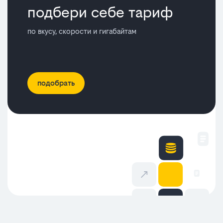
подбери себе тариф
по вкусу, скорости и гигабайтам
подобрать