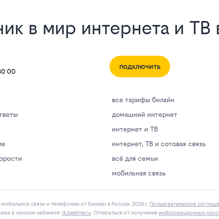
ик в мир интернета и ТВ 
подключить
80 00
все тарифы билайн
тветы
домашний интернет
интернет и ТВ
ие
интернет, ТВ и сотовая связь
корости
всё для семьи
мобильная связь
мобильной связи и телефонии от билайн в России. 2026 г.
Пользовательское соглаш
гами в личнoм кaбинeтe:
lk.bееlinе.ru
. Отписаться от получения
информационных расс