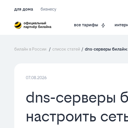
для дома
бизнесу
интерн
все тарифы
билайн в России
/
список статей
/
dns-серверы билайн: 
07.08.2026
dns-серверы б
настроить сет