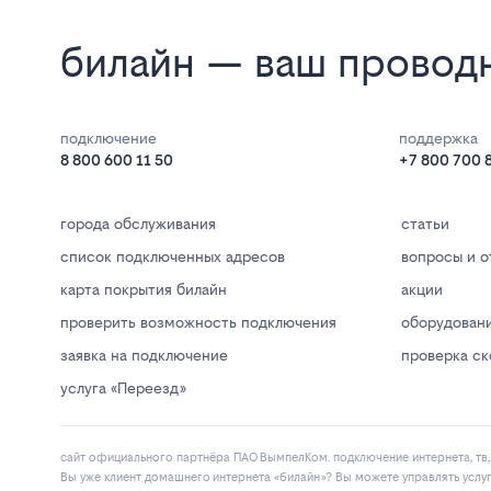
билайн — ваш проводн
подключение
поддержка
8 800 600 11 50
+7 800 700 
города обслуживания
статьи
список подключенных адресов
вопросы и о
карта покрытия билайн
акции
проверить возможность подключения
оборудован
заявка на подключение
проверка с
услуга «Переезд»
сайт официального партнёра ПАО ВымпелКом. подключение интернета, тв, 
Вы уже клиент домашнего интернета «билайн»? Вы можете управлять услу