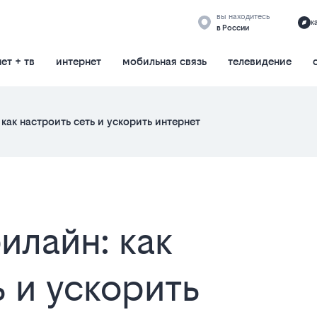
вы находитесь
к
в России
ет + тв
интернет
мобильная связь
телевидение
как настроить сеть и ускорить интернет
илайн: как
ь и ускорить