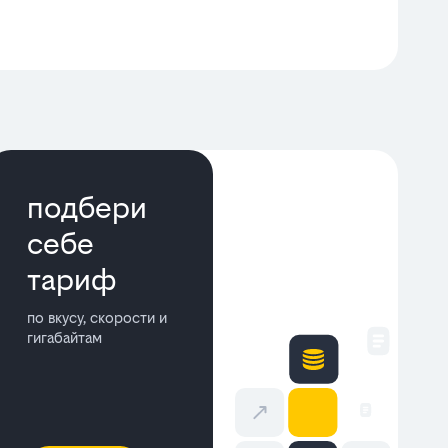
подбери
себе
тариф
по вкусу, скорости и
гигабайтам