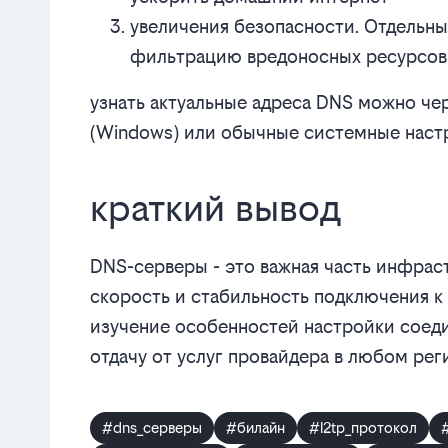
увеличения безопасности. Отдельн
фильтрацию вредоносных ресурсов 
узнать актуальные адреса DNS можно че
(Windows) или обычные системные настр
краткий вывод
DNS-серверы - это важная часть инфрас
скорость и стабильность подключения к
изучение особенностей настройки соед
отдачу от услуг провайдера в любом ре
#dns_серверы
#билайн
#l2tp_протокол