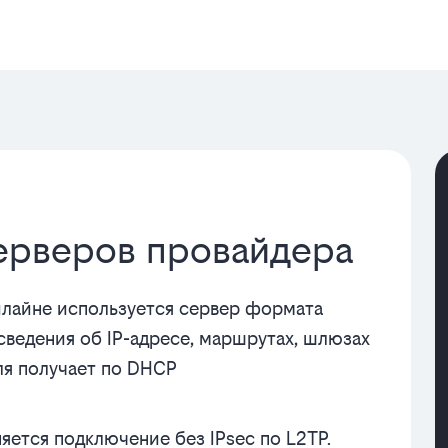
ерверов провайдера
илайне используется сервер формата
же сведения об IP-адресе, маршрутах, шлюзах
ля получает по DHCP
яется подключение без IPsec по L2TP.