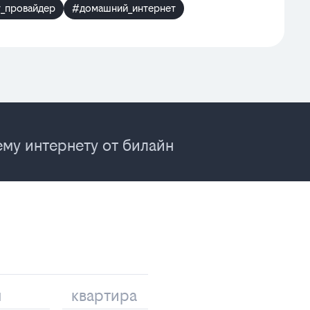
_провайдер
#домашний_интернет
му интернету от билайн