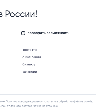
в России!
проверить возможность
контакты
о компании
бизнесу
вакансии
ение
.
Политика конфиденциальности
.
политика обработки файлов cookie
.
ылок
от данного ресурса можно на
странице