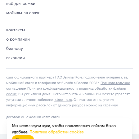
всё для семьи
мобильная связь
контакты
о компании
бизнесу
вакансии
сайт официального партнёра ПАО ВымпелКом. подключение интернета, тв,
мобильной связи и телефонии от билайн в России. 2026 г.
Пользовательское
соглашение
.
Политика конфиденциальности
.
политика обработки файлов
cookie
. Вы уже клиент домашнего интернета «билайн»? Вы можете управлять
услугами в личнoм кaбинeтe:
lk.bееlinе.ru
. Отписаться от получения
информационных рассылок
от данного ресурса можно на
странице
договор об оказании услуг связи
Мы используем куки, чтобы пользоваться сайтом было
удобнее.
Политика обработки cookies