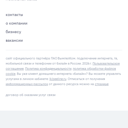
контакты
о компании
бизнесу
вакансии
сайт официального партнёра ПАО ВымпелКом. подключение интернета, тв,
мобильной связи и телефонии от билайн в России. 2026 г.
Пользовательское
соглашение
.
Политика конфиденциальности
.
политика обработки файлов
cookie
. Вы уже клиент домашнего интернета «билайн»? Вы можете управлять
услугами в личнoм кaбинeтe:
lk.bееlinе.ru
. Отписаться от получения
информационных рассылок
от данного ресурса можно на
странице
договор об оказании услуг связи