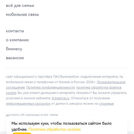
всё для семьи
мобильная связь
контакты
о компании
бизнесу
вакансии
сайт официального партнёра ПАО ВымпелКом. подключение интернета, тв,
мобильной связи и телефонии от билайн в России. 2026 г.
Пользовательское
соглашение
.
Политика конфиденциальности
.
политика обработки файлов
cookie
. Вы уже клиент домашнего интернета «билайн»? Вы можете управлять
услугами в личнoм кaбинeтe:
lk.bееlinе.ru
. Отписаться от получения
информационных рассылок
от данного ресурса можно на
странице
договор об оказании услуг связи
Мы используем куки, чтобы пользоваться сайтом было
удобнее.
Политика обработки cookies