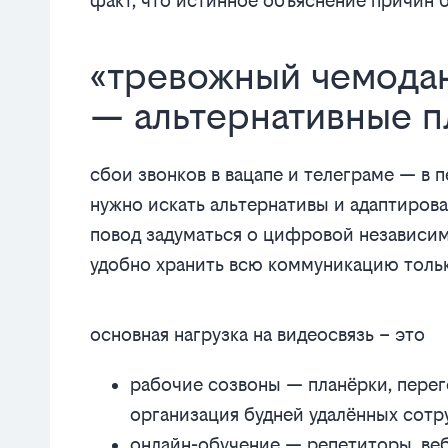
факт, что истинное объяснение причин 
«тревожный чемодан
— альтернативные 
сбои звонков в вацапе и телеграме — в 
нужно искать альтернативы и адаптирова
повод задуматься о цифровой независим
удобно хранить всю коммуникацию толь
основная нагрузка на видеосвязь – это
рабочие созвоны — планёрки, перег
организация будней удалённых сотр
онлайн-обучение — репетиторы, веб