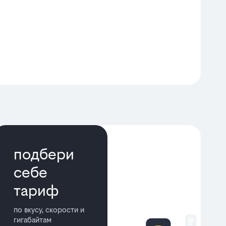
подбери
себе
тариф
по вкусу, скорости и
гигабайтам