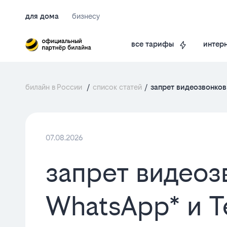
для дома
бизнесу
интерн
все тарифы
билайн в России
/
список статей
/
запрет видеозвонков
07.08.2026
запрет видеоз
WhatsApp* и T