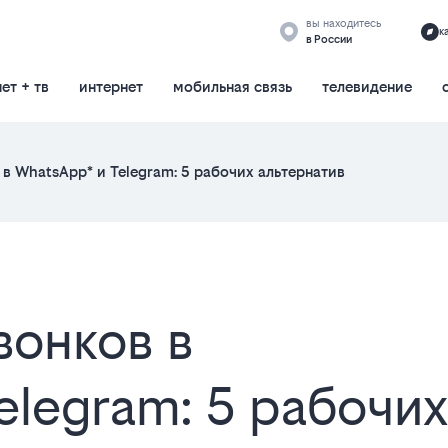
вы находитесь
к
в России
ет + тв
интернет
мобильная связь
телевидение
 в WhatsApp* и Telegram: 5 рабочих альтернатив
вонков в
elegram: 5 рабочих