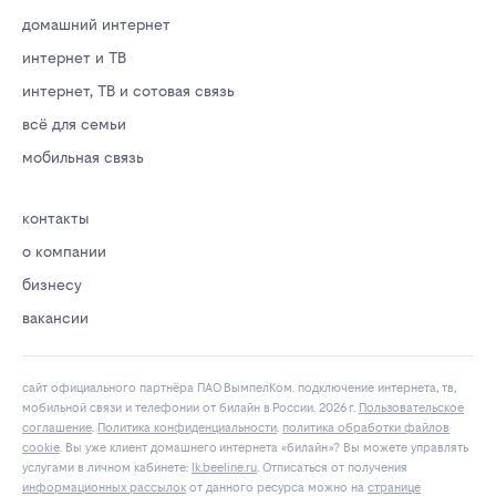
домашний интернет
интернет и ТВ
интернет, ТВ и сотовая связь
всё для семьи
мобильная связь
контакты
о компании
бизнесу
вакансии
сайт официального партнёра ПАО ВымпелКом. подключение интернета, тв,
мобильной связи и телефонии от билайн в России. 2026 г.
Пользовательское
соглашение
.
Политика конфиденциальности
.
политика обработки файлов
cookie
. Вы уже клиент домашнего интернета «билайн»? Вы можете управлять
услугами в личнoм кaбинeтe:
lk.bееlinе.ru
. Отписаться от получения
информационных рассылок
от данного ресурса можно на
странице