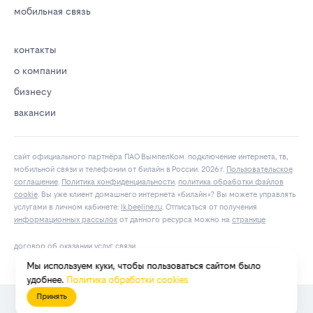
мобильная связь
контакты
о компании
бизнесу
вакансии
сайт официального партнёра ПАО ВымпелКом. подключение интернета, тв,
мобильной связи и телефонии от билайн в России. 2026 г.
Пользовательское
соглашение
.
Политика конфиденциальности
.
политика обработки файлов
cookie
. Вы уже клиент домашнего интернета «билайн»? Вы можете управлять
услугами в личнoм кaбинeтe:
lk.bееlinе.ru
. Отписаться от получения
информационных рассылок
от данного ресурса можно на
странице
договор об оказании услуг связи
Мы используем куки, чтобы пользоваться сайтом было
удобнее.
Политика обработки cookies
Принять