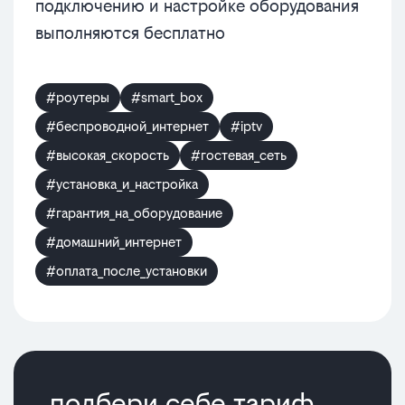
подключению и настройке оборудования
выполняются бесплатно
#роутеры
#smart_box
#беспроводной_интернет
#iptv
#высокая_скорость
#гостевая_сеть
#установка_и_настройка
#гарантия_на_оборудование
#домашний_интернет
#оплата_после_установки
подбери себе тариф