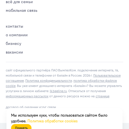
всё для семьи
мобильная связь
контакты
о компании
бизнесу
вакансии
сайт официального партнёра ПАО ВымпелКом. подключение интернета, тв,
мобильной связи и телефонии от билайн в России. 2026 г.
Пользовательское
соглашение
.
Политика конфиденциальности
.
политика обработки файлов
cookie
. Вы уже клиент домашнего интернета «билайн»? Вы можете управлять
услугами в личнoм кaбинeтe:
lk.bееlinе.ru
. Отписаться от получения
информационных рассылок
от данного ресурса можно на
странице
договор об оказании услуг связи
Мы используем куки, чтобы пользоваться сайтом было
удобнее.
Политика обработки cookies
Принять