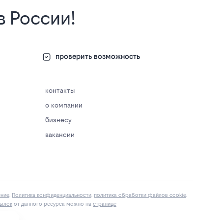
в России!
проверить возможность
контакты
о компании
бизнесу
вакансии
ение
.
Политика конфиденциальности
.
политика обработки файлов cookie
.
ылок
от данного ресурса можно на
странице