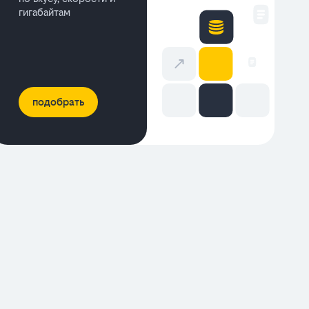
гигабайтам
подобрать