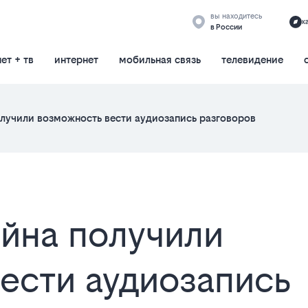
вы находитесь
к
в России
ет + тв
интернет
мобильная связь
телевидение
лучили возможность вести аудиозапись разговоров
йна получили
ести аудиозапись