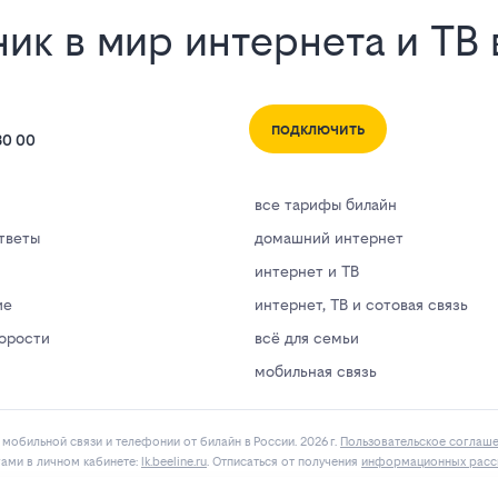
ик в мир интернета и ТВ 
подключить
80 00
все тарифы билайн
тветы
домашний интернет
интернет и ТВ
ие
интернет, ТВ и сотовая связь
корости
всё для семьи
мобильная связь
мобильной связи и телефонии от билайн в России. 2026 г.
Пользовательское соглаш
гами в личнoм кaбинeтe:
lk.bееlinе.ru
. Отписаться от получения
информационных расс