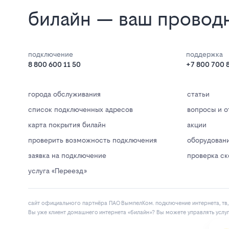
билайн — ваш проводн
подключение
поддержка
8 800 600 11 50
+7 800 700 
города обслуживания
статьи
список подключенных адресов
вопросы и о
карта покрытия билайн
акции
проверить возможность подключения
оборудован
заявка на подключение
проверка с
услуга «Переезд»
сайт официального партнёра ПАО ВымпелКом. подключение интернета, тв, 
Вы уже клиент домашнего интернета «билайн»? Вы можете управлять услу