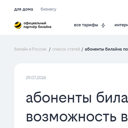
для дома
бизнесу
интерн
все тарифы
билайн в России
/
список статей
/
абоненты билайна по
29.07.2026
абоненты била
возможность в