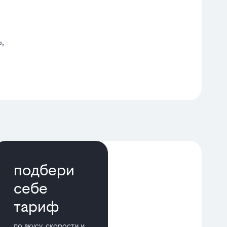
,
подбери
себе
тариф
по вкусу, скорости и