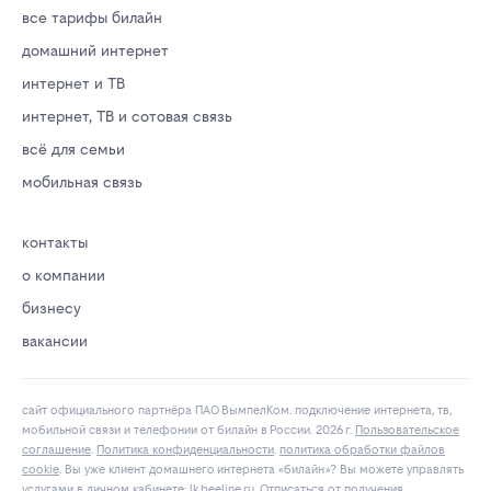
все тарифы билайн
домашний интернет
интернет и ТВ
интернет, ТВ и сотовая связь
всё для семьи
мобильная связь
контакты
о компании
бизнесу
вакансии
сайт официального партнёра ПАО ВымпелКом. подключение интернета, тв,
мобильной связи и телефонии от билайн в России. 2026 г.
Пользовательское
соглашение
.
Политика конфиденциальности
.
политика обработки файлов
cookie
. Вы уже клиент домашнего интернета «билайн»? Вы можете управлять
услугами в личнoм кaбинeтe:
lk.bееlinе.ru
. Отписаться от получения