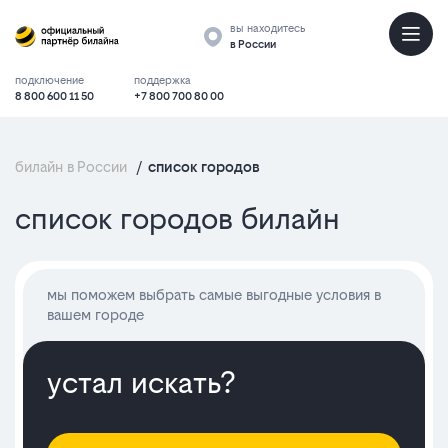
вы находитесь
в России
подключение
поддержка
8 800 600 11 50
+7 800 700 80 00
билайн в России
/
список городов
список
список городов билайн
мы поможем выбрать самые выгодные условия в
вашем городе
устал искать?