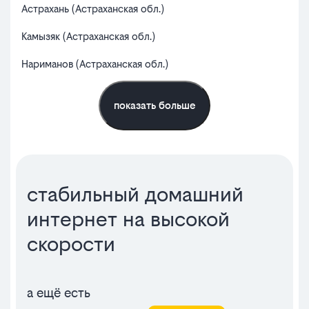
Астрахань (Астраханская обл.)
Вол
Камызяк (Астраханская обл.)
Чер
Нариманов (Астраханская обл.)
рб.
показать больше
стабильный домашний
интернет на высокой
скорости
а ещё есть