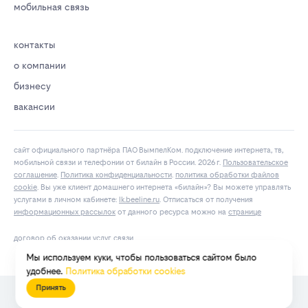
мобильная связь
контакты
о компании
бизнесу
вакансии
сайт официального партнёра ПАО ВымпелКом. подключение интернета, тв,
мобильной связи и телефонии от билайн в России. 2026 г.
Пользовательское
соглашение
.
Политика конфиденциальности
.
политика обработки файлов
cookie
. Вы уже клиент домашнего интернета «билайн»? Вы можете управлять
услугами в личнoм кaбинeтe:
lk.bееlinе.ru
. Отписаться от получения
информационных рассылок
от данного ресурса можно на
странице
договор об оказании услуг связи
Мы используем куки, чтобы пользоваться сайтом было
удобнее.
Политика обработки cookies
Принять