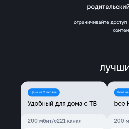
родительский
ограничивайте доступ
контен
лучши
Цена на 2 месяца
Цена на
Удобный для дома с ТВ
bee 
200 мбит/с
221 канал
200 м