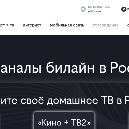
вы находитесь
к
в России
ет + тв
интернет
мобильная связь
телевидение
аналы билайн в Р
ите своё домашнее ТВ в 
«Кино + ТВ2»