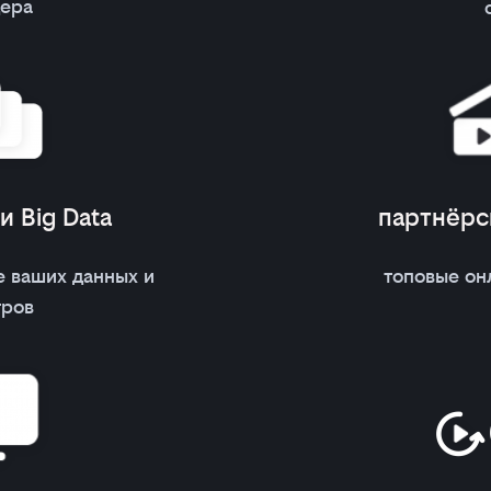
дера
 Big Data
партнёрс
е ваших данных и
топовые он
тров