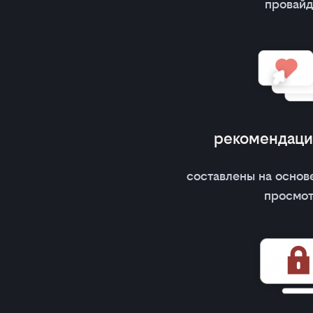
провай
рекомендации
составлены на основ
просмо