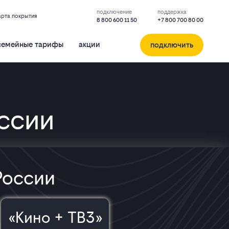
подключение
поддержка
арта покрытия
8 800 600 11 50
+7 800 700 80 00
семейные тарифы
акции
подключить
оссии
России
«Кино + ТВ3»