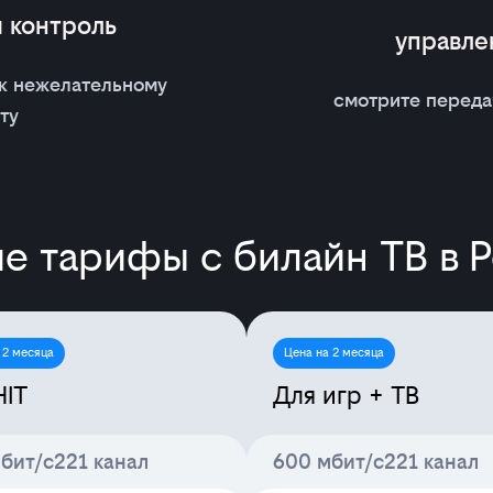
 контроль
управл
 к нежелательному
смотрите переда
ту
е тарифы с билайн ТВ в 
 2 месяца
Цена на 2 месяца
HIT
Для игр + ТВ
бит/с
221 канал
600 мбит/с
221 канал