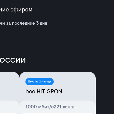
ение эфиром
чи за последние 3 дня
России
Цена на 2 месяца
bee HIT GPON
1000 мбит/с
221 канал