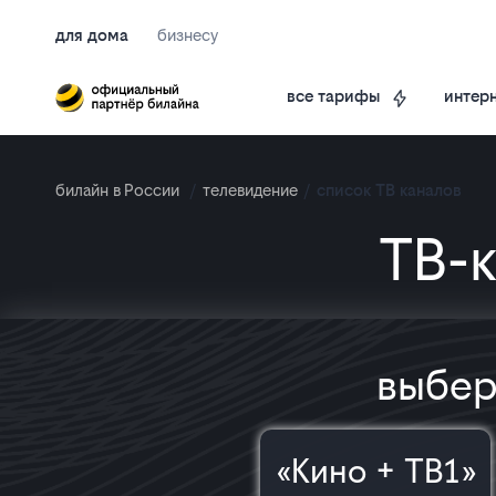
для дома
бизнесу
интерн
все тарифы
билайн в России
/
телевидение
/
список ТВ каналов
ТВ-к
выбер
«Кино + ТВ1»