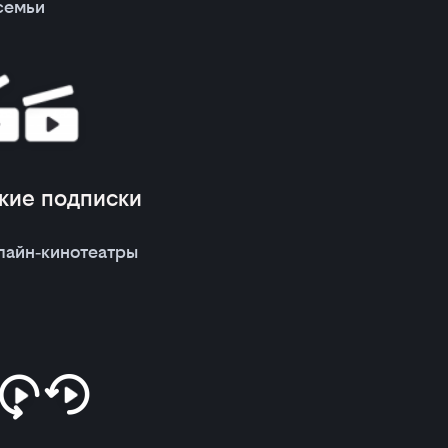
семьи
кие подписки
лайн‑кинотеатры