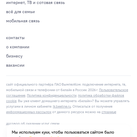
интернет, ТВ и сотовая связь
всё для семьи
мобильная связь
контакты
о компании
бизнесу
вакансии
сайт официального партнёра ПАО ВымпелКом. подключение интернета, тв,
мобильной связи и телефонии от билайн в России. 2026 г.
Пользовательское
соглашение
.
Политика конфиденциальности
.
политика обработки файлов
cookie
. Вы уже клиент домашнего интернета «билайн»? Вы можете управлять
услугами в личнoм кaбинeтe:
lk.bееlinе.ru
. Отписаться от получения
информационных рассылок
от данного ресурса можно на
странице
договор об оказании услуг связи
Мы используем куки, чтобы пользоваться сайтом было