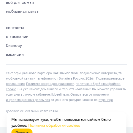
всё для семьи
мобильная связь
контакты
о компании
бизнесу
вакансии
сайт официального партнёра ПАО ВымпелКом. подключение интернета, тв,
мобильной связи и телефонии от билайн в России. 2026 г.
Пользовательское
соглашение
.
Политика конфиденциальности
.
политика обработки файлов
cookie
. Вы уже клиент домашнего интернета «билайн»? Вы можете управлять
услугами в личнoм кaбинeтe:
lk.bееlinе.ru
. Отписаться от получения
информационных рассылок
от данного ресурса можно на
странице
договор об оказании услуг связи
Мы используем куки, чтобы пользоваться сайтом было
удобнее.
Политика обработки cookies
Принять