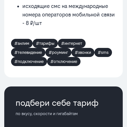
исходящие смс на международные
номера операторов мобильной связи
- 8 ₽/шт
#анлим
#тарифы
#интернет
#телевидение
#роуминг
#звонки
#sms
#подключение
#отключение
подбери себе тариф
по вкусу, скорости и гигабайтам