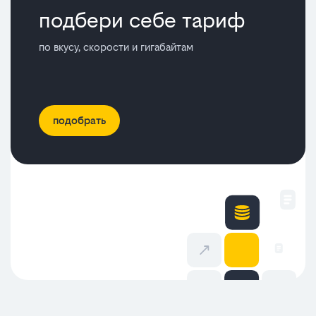
подбери себе тариф
по вкусу, скорости и гигабайтам
подобрать