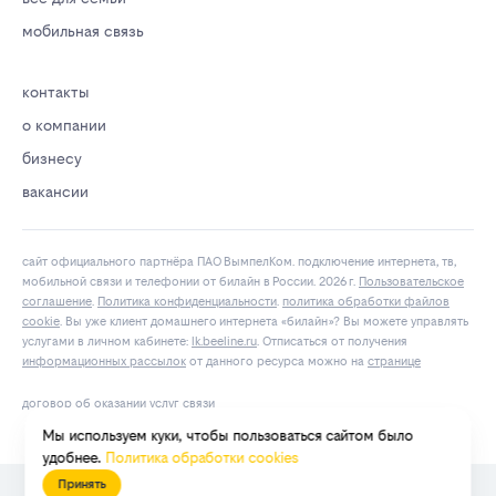
мобильная связь
контакты
о компании
бизнесу
вакансии
сайт официального партнёра ПАО ВымпелКом. подключение интернета, тв,
мобильной связи и телефонии от билайн в России. 2026 г.
Пользовательское
соглашение
.
Политика конфиденциальности
.
политика обработки файлов
cookie
. Вы уже клиент домашнего интернета «билайн»? Вы можете управлять
услугами в личнoм кaбинeтe:
lk.bееlinе.ru
. Отписаться от получения
информационных рассылок
от данного ресурса можно на
странице
договор об оказании услуг связи
Мы используем куки, чтобы пользоваться сайтом было
удобнее.
Политика обработки cookies
Принять