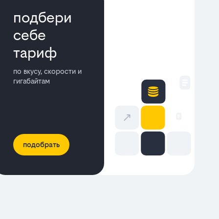
подбери
себе
тариф
по вкусу, скорости и
гигабайтам
подобрать