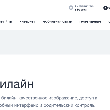
вы находитесь
к
в России
ет + тв
интернет
мобильная связь
телевидение
билайн
 билайн: качественное изображение, доступ к
добный интерфейс и родительский контроль.