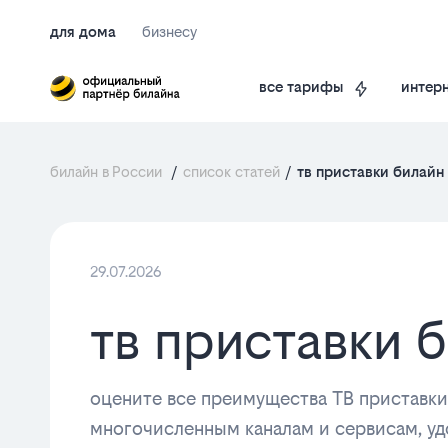
для дома
бизнесу
интерн
все тарифы
билайн в России
/
список статей
/
тв приставки билайн
29.07.2026
тв приставки 
оцените все преимущества ТВ приставки
многочисленным каналам и сервисам, у