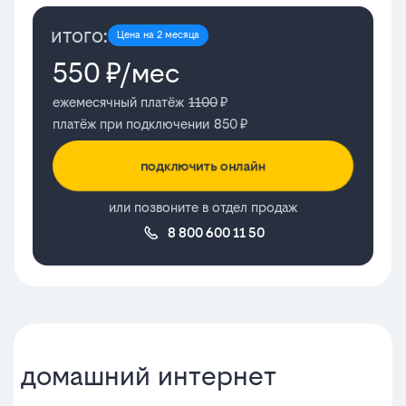
итого:
Цена на 2 месяца
550
₽/мес
ежемесячный платёж
1100
₽
платёж при подключении
850
₽
подключить онлайн
или позвоните в отдел продаж
8 800 600 11 50
домашний интернет