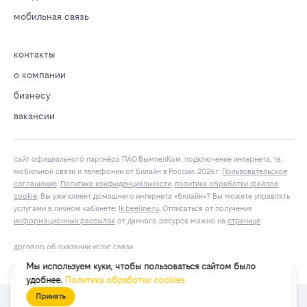
мобильная связь
контакты
о компании
бизнесу
вакансии
сайт официального партнёра ПАО ВымпелКом. подключение интернета, тв,
мобильной связи и телефонии от билайн в России. 2026 г.
Пользовательское
соглашение
.
Политика конфиденциальности
.
политика обработки файлов
cookie
. Вы уже клиент домашнего интернета «билайн»? Вы можете управлять
услугами в личнoм кaбинeтe:
lk.bееlinе.ru
. Отписаться от получения
информационных рассылок
от данного ресурса можно на
странице
договор об оказании услуг связи
Мы используем куки, чтобы пользоваться сайтом было
удобнее.
Политика обработки cookies
1100
₽
ежемесячный платёж
подключить
550
₽/мес
Принять