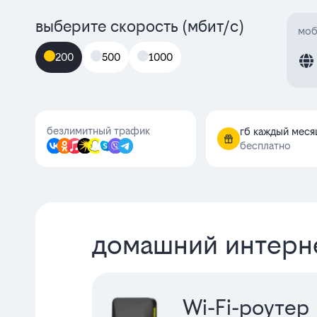
выберите скорость (мбит/с)
моб
200
500
1000
безлимитный трафик
гб каждый меся
бесплатно
домашний интерн
Wi-Fi-роутер