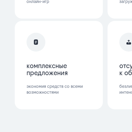
онлайн-игр
загру
комплексные
отс
предложения
к о
экономия средств со всеми
безли
возможностями
интен