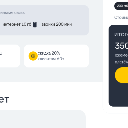
200 мб
ильная связь
Стоимо
интернет 10 гб
звонки 200 мин
итог
35
ц
cкидка 20%
ежеме
клиентам 60+
платё
ет