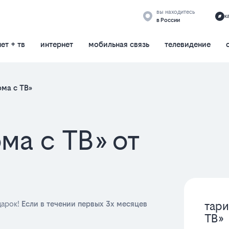
вы находитесь
к
в России
ет + тв
интернет
мобильная связь
телевидение
ма с ТВ»
ма с ТВ» от
тари
дарок!
Если в течении первых 3х месяцев
ТВ»