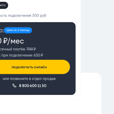
ит/с
сть подключения 300 руб
о:
Цена на 2 месяца
0
₽/мес
сячный платёж
700
₽
ж при подключении
650
₽
подключить онлайн
или позвоните в отдел продаж
8 800 600 11 50