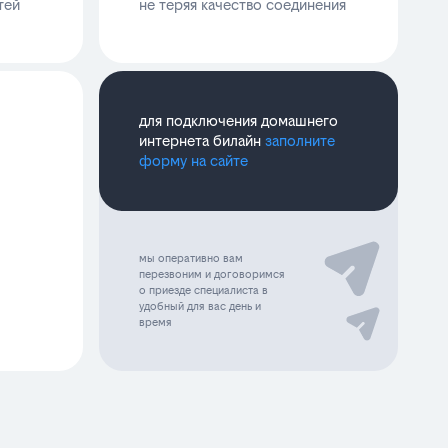
тей
не теряя качество соединения
для подключения домашнего
интернета билайн
заполните
форму на сайте
мы оперативно вам
перезвоним и договоримся
о приезде специалиста в
удобный для вас день и
время