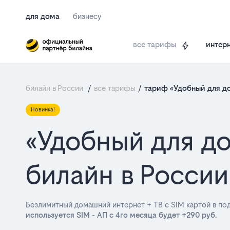
для дома
бизнесу
интерн
все тарифы
билайн в России
/
все тарифы
/
тариф «Удобный для до
Новинка!
«Удобный для до
билайн в России
Безлимитный домашний интернет + ТВ с SIM картой в по
используется SIM - АП с 4го месяца будет +290 руб.