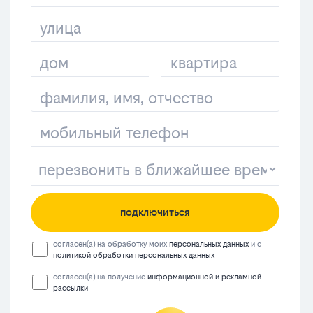
подключиться
согласен(а) на обработку моих
персональных данных
и с
политикой обработки персональных данных
согласен(а) на получение
информационной и рекламной
рассылки