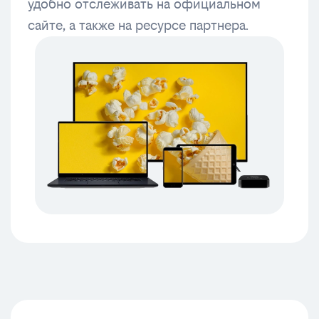
удобно отслеживать на официальном
сайте, а также на ресурсе партнера.