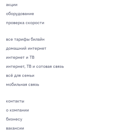
акции
оборудование
проверка скорости
все тарифы билайн
домашний интернет
интернет и ТВ
интернет, ТВ и сотовая связь
всё для семьи
мобильная связь
контакты
о компании
бизнесу
вакансии