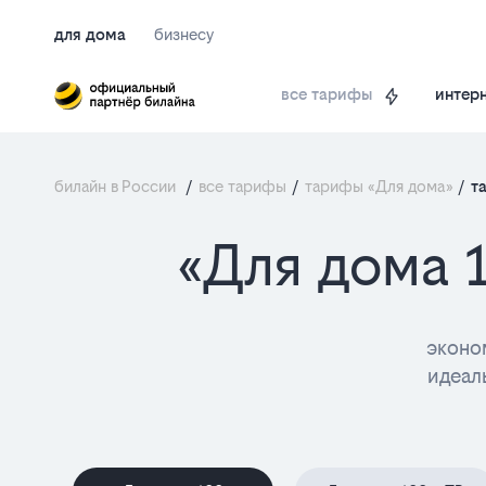
для дома
бизнесу
интерн
все тарифы
билайн в России
/
все тарифы
/
тарифы «Для дома»
/
т
«Для дома 
эконо
идеал