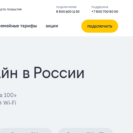
подключение
поддержка
арта покрытия
8 800 600 11 50
+7 800 700 80 00
семейные тарифы
акции
подключить
йн в России
а 100»
 Wi‑Fi