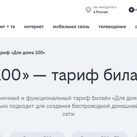
вы находитесь
к
в России
ет + тв
интернет
мобильная связь
телевидение
ариф «Для дома 100»
100» — тариф била
мичный и функциональный тариф билайн «Для дом
ьно подходит для создания беспроводной домашней
сети