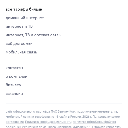
все тарифы билайн
домашний интернет
интернет и ТВ
интернет, ТВ и сотовая связь
всё для семьи
мобильная связь
контакты
о компании
бизнесу
вакансии
сайт официального партнёра ПАО ВымпелКом. подключение интернета, тв,
мобильной связи и телефонии от билайн в России. 2026 г.
Пользовательское
соглашение
.
Политика конфиденциальности
.
политика обработки файлов
cookie
. Вы уже клиент домашнего интернета «билайн»? Вы можете управлять