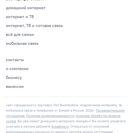
домашний интернет
интернет и ТВ
интернет, ТВ и сотовая связь
всё для семьи
мобильная связь
контакты
о компании
бизнесу
вакансии
сайт официального партнёра ПАО ВымпелКом. подключение интернета, тв,
мобильной связи и телефонии от билайн в России. 2026 г.
Пользовательское
соглашение
.
Политика конфиденциальности
.
политика обработки файлов
cookie
. Вы уже клиент домашнего интернета «билайн»? Вы можете управлять
услугами в личнoм кaбинeтe:
lk.bееlinе.ru
. Отписаться от получения
информационных рассылок
от данного ресурса можно на
странице